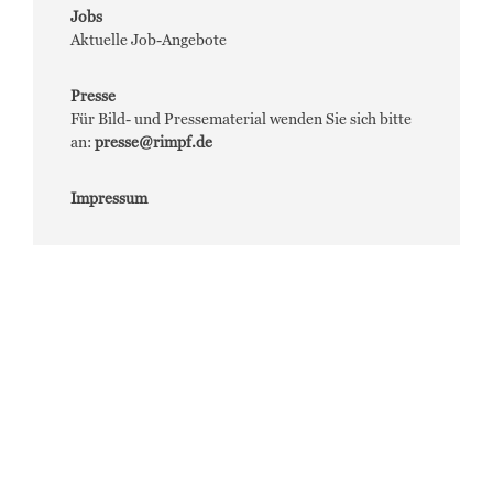
Jobs
Aktuelle Job-Angebote
Presse
Für Bild- und Pressematerial wenden Sie sich bitte
an:
presse@rimpf.de
Impressum
Social Media:
Facebook
Instagram
Architizer
Baunetz
Competitionline
German Architects
Linkedin
Sprache: